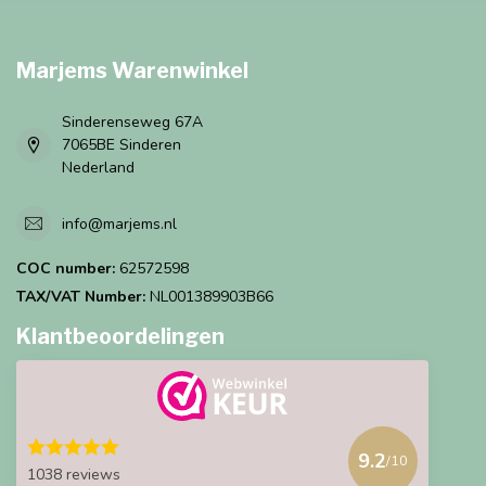
Marjems Warenwinkel
Sinderenseweg 67A
7065BE Sinderen
Nederland
info@marjems.nl
COC number:
62572598
TAX/VAT Number:
NL001389903B66
Klantbeoordelingen
9.2
/10
1038 reviews