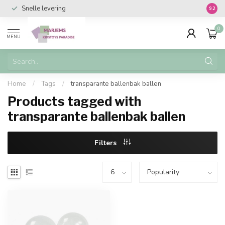
Snelle levering
Vanaf 
9.2
0
MENU
Home
/
Tags
/
transparante ballenbak ballen
Products tagged with
transparante ballenbak ballen
Filters