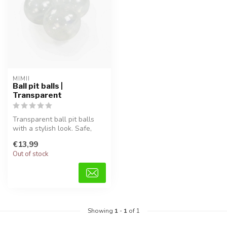
MIMII
Ball pit balls |
Transparent
Transparent ball pit balls
with a stylish look. Safe,
BPA-free, and perfect for ...
€13,99
Out of stock
Showing
1
-
1
of 1