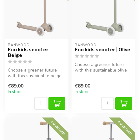
BANWOOD
BANWOOD
Eco kids scooter |
Eco kids scooter | Olive
Beige
Choose a greener future
Choose a greener future
with this sustainable olive
with this sustainable beige
kids scooter. Made from
kids scooter. Made from
100%...
€89,00
€89,00
100%...
In stock
In stock
DUURZAAM
DUURZAAM