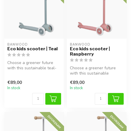
BANWOOD
BANWOOD
Eco kids scooter | Teal
Eco kids scooter |
Raspberry
Choose a greener future
with this sustainable teal-
Choose a greener future
colored kids scooter. Made
with this sustainable
fr...
raspberry-colored kids
€89,00
€89,00
scooter. Ma...
In stock
In stock
DUURZAAM
DUURZAAM