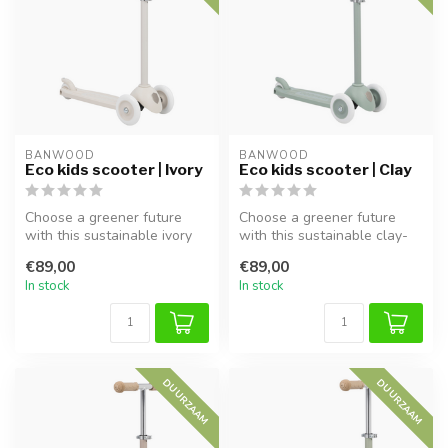
BANWOOD
BANWOOD
Eco kids scooter | Ivory
Eco kids scooter | Clay
Choose a greener future
Choose a greener future
with this sustainable ivory
with this sustainable clay-
kids scooter. Made from
colored kids scooter. Made
€89,00
€89,00
100%...
fr...
In stock
In stock
DUURZAAM
DUURZAAM