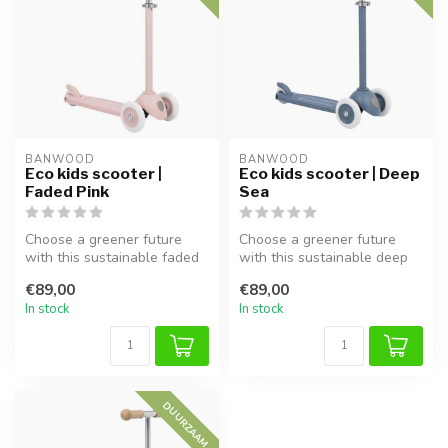
BANWOOD
BANWOOD
Eco kids scooter |
Eco kids scooter | Deep
Faded Pink
Sea
Choose a greener future
Choose a greener future
with this sustainable faded
with this sustainable deep
pink kids scooter. Made
sea blue kids scooter. Made
€89,00
€89,00
from...
f...
In stock
In stock
DUURZAAM