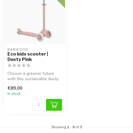
BANWOOD
Eco kids scooter |
Dusty Pink
Choose a greener future
with this sustainable dusty
pink kids scooter. Made
€89,00
from...
In stock
Showing
1
-
9
of 9