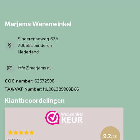
Marjems Warenwinkel
Sinderenseweg 67A
7065BE Sinderen
Nederland
info@marjems.nl
COC number:
62572598
TAX/VAT Number:
NL001389903B66
Klantbeoordelingen
9.2
/10