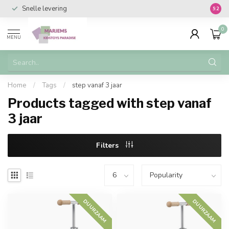
Snelle levering
Vanaf 
9.2
0
MENU
Home
/
Tags
/
step vanaf 3 jaar
Products tagged with step vanaf
3 jaar
Filters
DUURZAAM
DUURZAAM