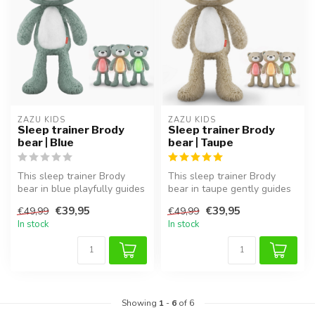
ZAZU KIDS
ZAZU KIDS
Sleep trainer Brody
Sleep trainer Brody
bear | Blue
bear | Taupe
This sleep trainer Brody
This sleep trainer Brody
bear in blue playfully guides
bear in taupe gently guides
children toward better sl...
children toward better slee...
€39,95
€39,95
€49,99
€49,99
In stock
In stock
Showing
1
-
6
of 6