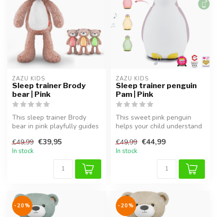
ZAZU KIDS
ZAZU KIDS
Sleep trainer Brody
Sleep trainer penguin
bear | Pink
Pam | Pink
This sleep trainer Brody
This sweet pink penguin
bear in pink playfully guides
helps your child understand
children toward a healthy...
when it's time to sleep or
€39,95
€44,99
€49,99
€49,99
w...
In stock
In stock
-20%
-20%