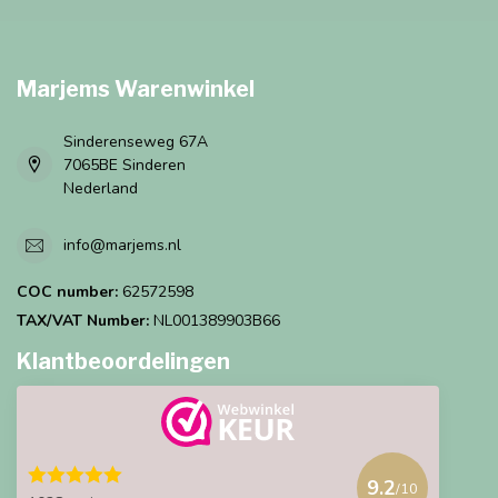
Marjems Warenwinkel
Sinderenseweg 67A
7065BE Sinderen
Nederland
info@marjems.nl
COC number:
62572598
TAX/VAT Number:
NL001389903B66
Klantbeoordelingen
9.2
/10