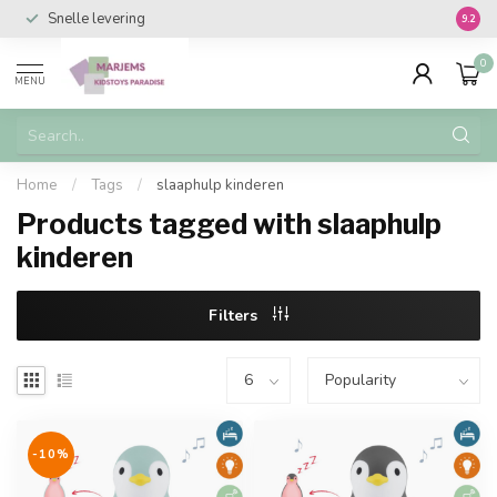
Snelle levering
Vanaf 
9.2
0
MENU
Home
/
Tags
/
slaaphulp kinderen
Products tagged with slaaphulp
kinderen
Filters
-10%