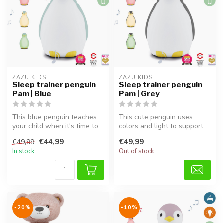
ZAZU KIDS
ZAZU KIDS
Sleep trainer penguin
Sleep trainer penguin
Pam | Blue
Pam | Grey
This blue penguin teaches
This cute penguin uses
your child when it's time to
colors and light to support
sleep and when to wake
your child’s sleep routine.
€44,99
€49,99
€49,99
up...
In stock
Out of stock
-20%
-10%