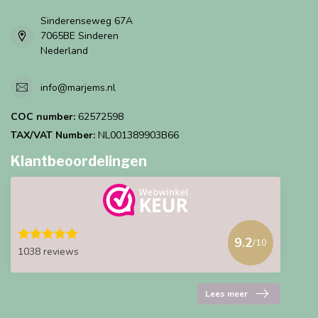
Sinderenseweg 67A
7065BE Sinderen
Nederland
info@marjems.nl
COC number:
62572598
TAX/VAT Number:
NL001389903B66
Klantbeoordelingen
9.2
/10
1038 reviews
Lees meer