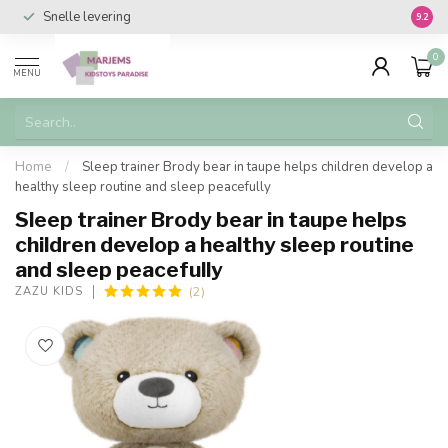
Snelle levering
Vanaf 
9.2
0
MENU
Home
/
Sleep trainer Brody bear in taupe helps children develop a
healthy sleep routine and sleep peacefully
Sleep trainer Brody bear in taupe helps
children develop a healthy sleep routine
and sleep peacefully
(2)
ZAZU KIDS