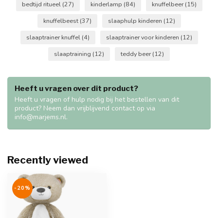
bedtijd ritueel
(27)
kinderlamp
(84)
knuffelbeer
(15)
knuffelbeest
(37)
slaaphulp kinderen
(12)
slaaptrainer knuffel
(4)
slaaptrainer voor kinderen
(12)
slaaptraining
(12)
teddy beer
(12)
Heeft u vragen over dit product?
Heeft u vragen of hulp nodig bij het bestellen van dit
product? Neem dan vrijblijvend contact op via
info@marjems.nl
.
Recently viewed
-20%