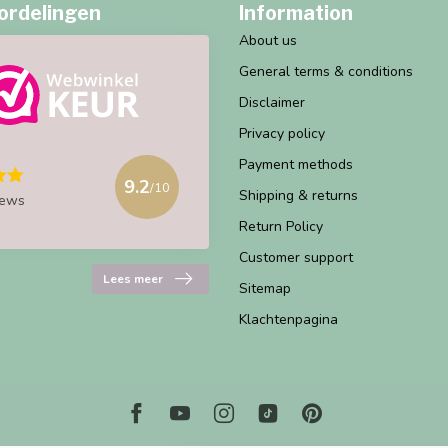
ordelingen
Information
About us
General terms & conditions
Disclaimer
Privacy policy
Payment methods
9.2
/10
Shipping & returns
iews
Return Policy
Customer support
Lees meer
Sitemap
Klachtenpagina