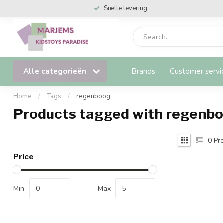
Snelle levering
Alle categorieën
Brands
Customer servi
Home
/
Tags
/
regenboog
Products tagged with regenb
0
Pro
Price
Min
Max