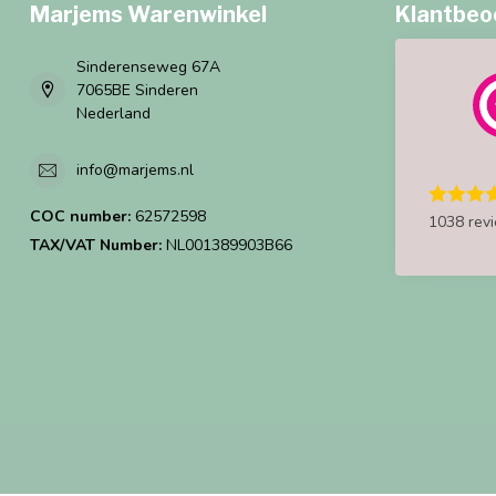
Marjems Warenwinkel
Klantbeo
Sinderenseweg 67A
7065BE Sinderen
Nederland
info@marjems.nl
COC number:
62572598
1038 rev
TAX/VAT Number:
NL001389903B66