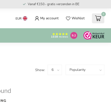
Vanaf €150.- gratis verzenden in BE
0
My account
Wishlist
EUR
9.2
1038
reviews
Show:
ound
ING