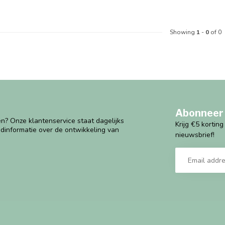
Showing
1
-
0
of 0
Abonneer 
n? Onze klantenservice staat dagelijks
Krijg €5 kortin
ndinformatie over de ontwikkeling van
nieuwsbrief!