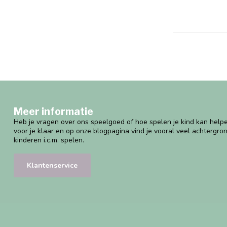
Meer informatie
Heb je vragen over ons speelgoed of hoe spelen je kind kan helpe
voor je klaar en op onze blogpagina vind je vooral veel achtergro
kinderen i.c.m. spelen.
Klantenservice