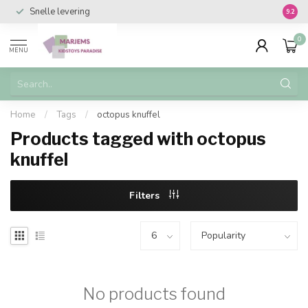
Snelle levering
Vanaf 
9.2
0
MENU
Home
/
Tags
/
octopus knuffel
Products tagged with octopus
knuffel
Filters
No products found