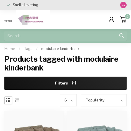
Snelle levering
Vanaf 
9.2
0
MENU
Home
/
Tags
/
modulaire kinderbank
Products tagged with modulaire
kinderbank
Filters