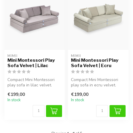
MIMII
MIMII
Mini Montessori Play
Mini Montessori Play
Sofa Velvet | Lilac
Sofa Velvet | Ecru
Compact Mini Montessori
Compact Mini Montessori
play sofa in lilac velvet.
play sofa in ecru velvet.
Modular design for creative
Modular design for creative
€199,00
€199,00
p...
pl...
In stock
In stock