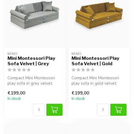
MIMII
MIMII
Mini Montessori Play
Mini Montessori Play
Sofa Velvet | Grey
Sofa Velvet | Gold
Compact Mini Montessori
Compact Mini Montessori
play sofa in grey velvet.
play sofa in gold velvet.
Modular design for creative
Modular design for creative
€199,00
€199,00
pl...
pl...
In stock
In stock