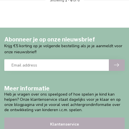
Showing
1
-
6
of 6
Abonneer je op onze nieuwsbrief
Krijg €5 korting op je volgende bestelling als je je aanmeldt voor
onze nieuwsbrief!
Meer informatie
Heb je vragen over ons speelgoed of hoe spelen je kind kan
helpen? Onze klantenservice staat dagelijks voor je klaar en op
onze blogpagina vind je vooral veel achtergrondinformatie over
de ontwikkeling van kinderen i.c.m. spelen.
Klantenservice