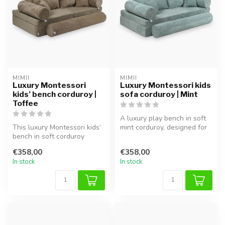
MIMII
MIMII
Luxury Montessori
Luxury Montessori kids
kids’ bench corduroy |
sofa corduroy | Mint
Toffee
A luxury play bench in soft
This luxury Montessori kids’
mint corduroy, designed for
bench in soft corduroy
free play, relaxation an...
offers comfort and style.
€358,00
€358,00
Pe...
In stock
In stock