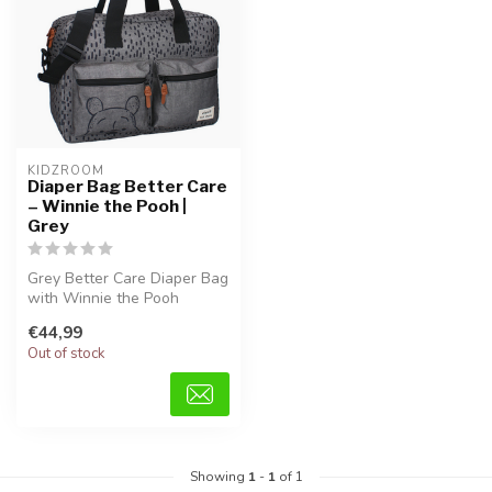
KIDZROOM
Diaper Bag Better Care
– Winnie the Pooh |
Grey
Grey Better Care Diaper Bag
with Winnie the Pooh
design, made from soft
€44,99
teddy fa...
Out of stock
Showing
1
-
1
of 1