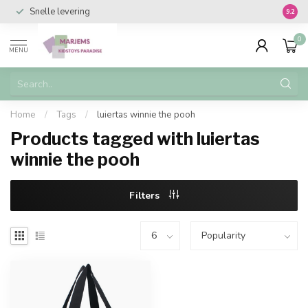
Snelle levering
Vanaf 
9.2
0
MENU
Home
/
Tags
/
luiertas winnie the pooh
Products tagged with luiertas
winnie the pooh
Filters