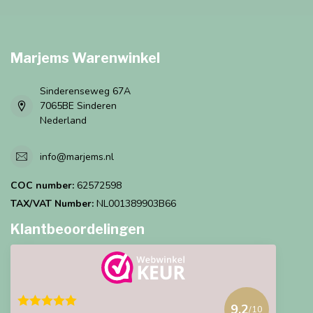
Marjems Warenwinkel
Sinderenseweg 67A
7065BE Sinderen
Nederland
info@marjems.nl
COC number:
62572598
TAX/VAT Number:
NL001389903B66
Klantbeoordelingen
9.2
/10