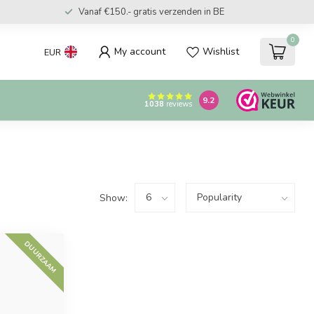
Vanaf €150.- gratis verzenden in BE
0
My account
Wishlist
EUR
9.2
1038
reviews
Show:
DUURZAAM