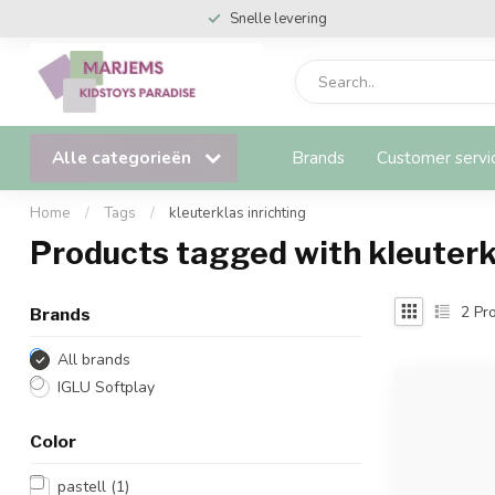
Snelle levering
Alle categorieën
Brands
Customer servi
Home
/
Tags
/
kleuterklas inrichting
Products tagged with kleuterk
2
Pro
Brands
All brands
IGLU Softplay
Color
pastell
(1)