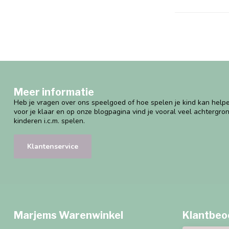
Meer informatie
Heb je vragen over ons speelgoed of hoe spelen je kind kan helpe
voor je klaar en op onze blogpagina vind je vooral veel achtergro
kinderen i.c.m. spelen.
Klantenservice
Marjems Warenwinkel
Klantbeo