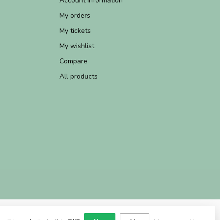
Account information
My orders
My tickets
My wishlist
Compare
All products