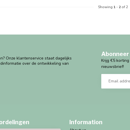
Showing
1
-
2
of 2
Abonneer 
n? Onze klantenservice staat dagelijks
Krijg €5 kortin
ndinformatie over de ontwikkeling van
nieuwsbrief!
ordelingen
Information