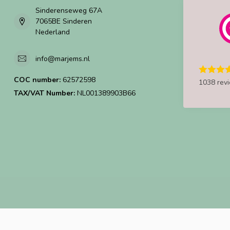
Sinderenseweg 67A
7065BE Sinderen
Nederland
info@marjems.nl
COC number:
62572598
1038 rev
TAX/VAT Number:
NL001389903B66