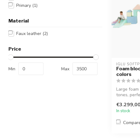
Primary
(1)
Material
Faux leather
(2)
Price
IGLU SOFTP
Foam bloc
Min
Max
colors
Large foam 
tones, perfe
€3.299,0
In stock
Compar