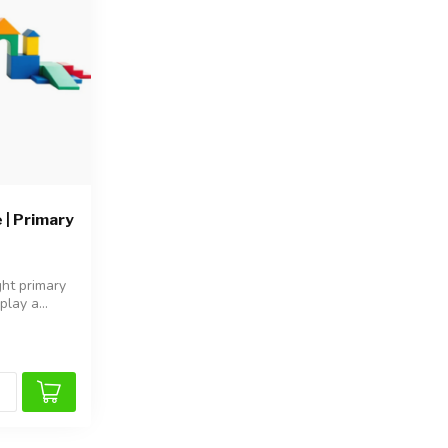
 | Primary
ght primary
play a...