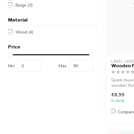
Beige
(3)
Material
Wood
(4)
Price
LABEL LAB
Wooden fl
Min
Max
Spark musica
wooden flut
€8,99
In stock
Compar