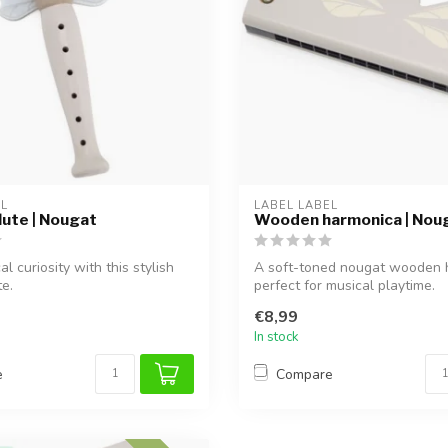
EL
LABEL LABEL
ute | Nougat
Wooden harmonica | Nou
l curiosity with this stylish
A soft-toned nougat wooden 
e.
perfect for musical playtime.
€8,99
In stock
e
Compare