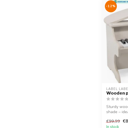
-12%
LABEL LAB
Wooden p
Sturdy woo
shade – idea
€8
€99,99
In stock