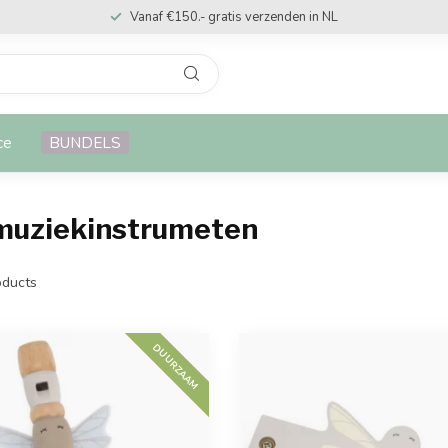
Vanaf €150.- gratis verzenden in NL
ce
BUNDELS
 muziekinstrumeten
ducts
DUURZAAM