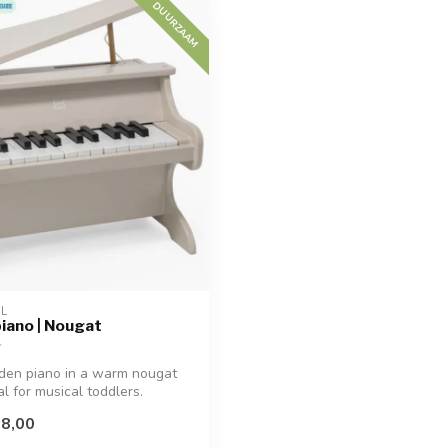
DUURZAAM
EL
iano | Nougat
den piano in a warm nougat
l for musical toddlers.
8,00