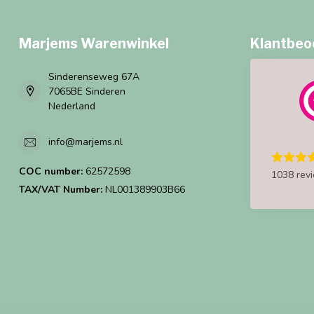
Marjems Warenwinkel
Klantbeo
Sinderenseweg 67A
7065BE Sinderen
Nederland
info@marjems.nl
COC number:
62572598
1038 rev
TAX/VAT Number:
NL001389903B66