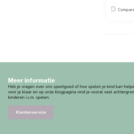
Compar
Meer informatie
Heb je vragen over ons speelgoed of hoe spelen je kind kan helpe
voor je klaar en op onze blogpagina vind je vooral veel achtergro
kinderen i.c.m. spelen.
Klantenservice