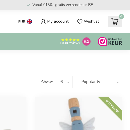
Vanaf €150.- gratis verzenden in BE
0
My account
Wishlist
EUR
9.2
1038
reviews
Show:
DUURZAAM