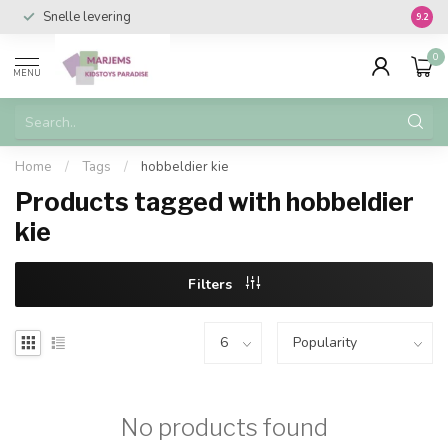
Snelle levering
Vanaf 
9.2
0
MENU
Home
/
Tags
/
hobbeldier kie
Products tagged with hobbeldier
kie
Filters
No products found