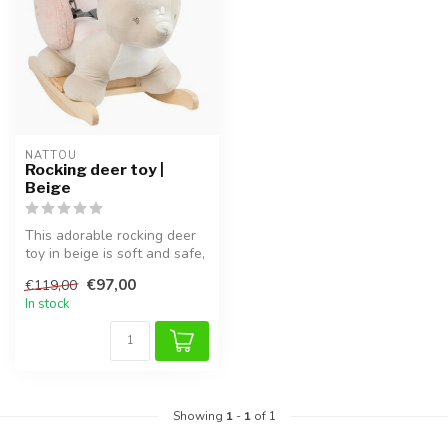
NATTOU
Rocking deer toy |
Beige
This adorable rocking deer
toy in beige is soft and safe,
perfect for kids to pl...
€97,00
€119,00
In stock
Showing
1
-
1
of 1