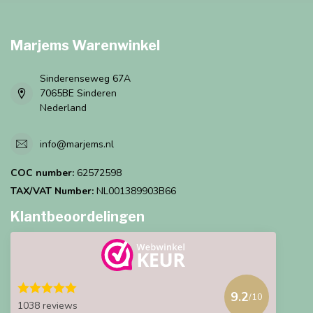
Marjems Warenwinkel
Sinderenseweg 67A
7065BE Sinderen
Nederland
info@marjems.nl
COC number:
62572598
TAX/VAT Number:
NL001389903B66
Klantbeoordelingen
9.2
/10
1038 reviews