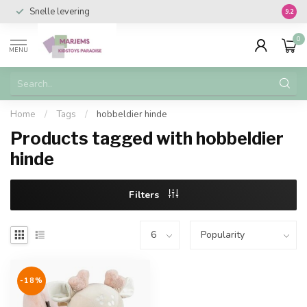
Snelle levering
Vanaf 
9.2
0
MENU
Home
/
Tags
/
hobbeldier hinde
Products tagged with hobbeldier
hinde
Filters
-18%