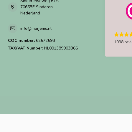
Sinderenseweg 67A
7065BE Sinderen
Nederland
info@marjems.nl
COC number:
62572598
1038 rev
TAX/VAT Number:
NL001389903B66