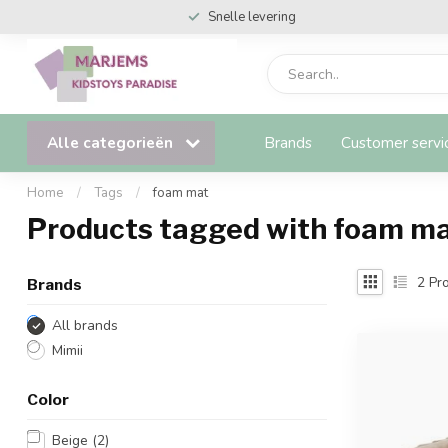
Snelle levering
Alle categorieën
Brands
Customer servi
Home
/
Tags
/
foam mat
Products tagged with foam m
2
Pro
Brands
All brands
Mimii
Color
Beige
(2)