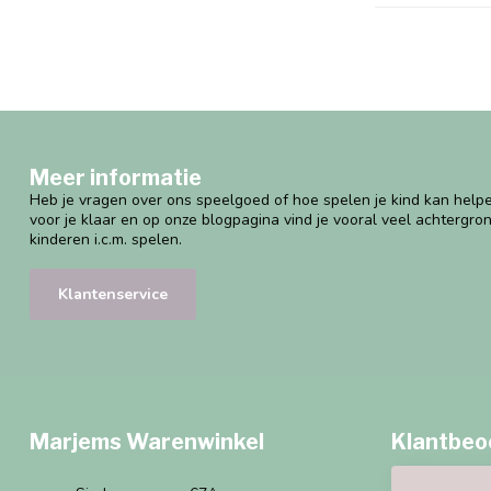
Meer informatie
Heb je vragen over ons speelgoed of hoe spelen je kind kan helpe
voor je klaar en op onze blogpagina vind je vooral veel achtergro
kinderen i.c.m. spelen.
Klantenservice
Marjems Warenwinkel
Klantbeo