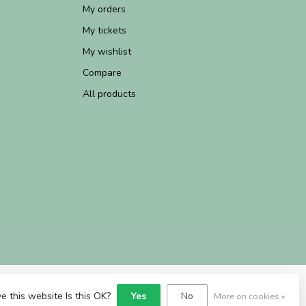
My orders
My tickets
My wishlist
Compare
All products
e this website Is this OK?
Yes
No
More on cookies »