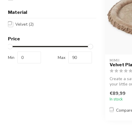
Material
Velvet
(2)
Price
Min
Max
MIMII
Velvet Pl
Create a sa
your little o
€89,99
In stock
Compar