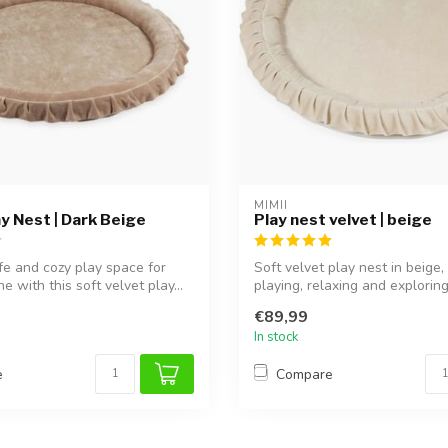
MIMII
ay Nest | Dark Beige
Play nest velvet | beige
fe and cozy play space for
Soft velvet play nest in beige,
ne with this soft velvet play...
playing, relaxing and exploring
€89,99
In stock
e
Compare