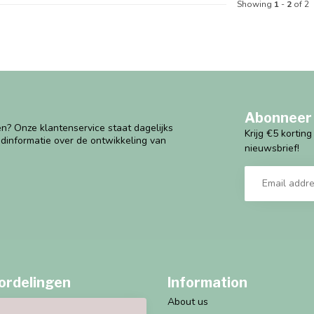
Showing
1
-
2
of 2
Abonneer 
n? Onze klantenservice staat dagelijks
Krijg €5 kortin
ndinformatie over de ontwikkeling van
nieuwsbrief!
ordelingen
Information
About us