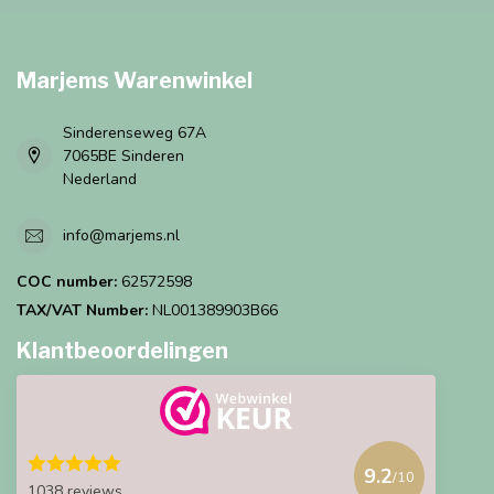
Marjems Warenwinkel
Sinderenseweg 67A
7065BE Sinderen
Nederland
info@marjems.nl
COC number:
62572598
TAX/VAT Number:
NL001389903B66
Klantbeoordelingen
9.2
/10
1038 reviews