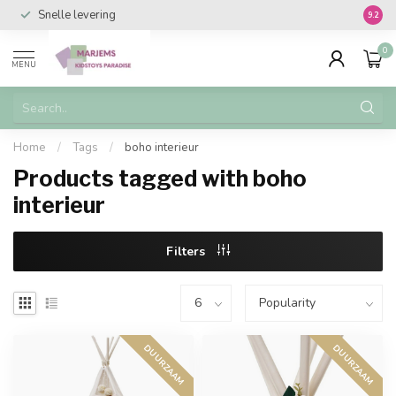
Snelle levering
Vanaf 
9.2
0
MENU
Home
/
Tags
/
boho interieur
Products tagged with boho
interieur
Filters
DUURZAAM
DUURZAAM