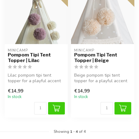
MINICAMP
MINICAMP
Pompom Tipi Tent
Pompom Tipi Tent
Topper | Lilac
Topper | Beige
Lilac pompom tipi tent
Beige pompom tipi tent
topper for a playful accent
topper for a playful accent
in the kids’ room. Easy to at...
in the kids’ room. Easy to at...
€14,99
€14,99
In stock
In stock
Showing
1
-
4
of 4