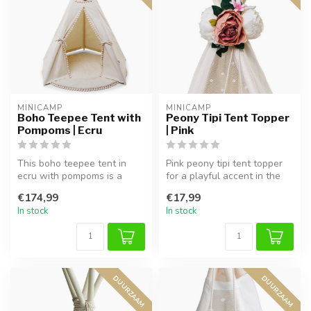
MINICAMP
MINICAMP
Boho Teepee Tent with
Peony Tipi Tent Topper
Pompoms | Ecru
| Pink
This boho teepee tent in
Pink peony tipi tent topper
ecru with pompoms is a
for a playful accent in the
stylish play tent where kids
kids’ room. Easy to atta...
€174,99
€17,99
can...
In stock
In stock
DUURZAAM
DUURZAAM