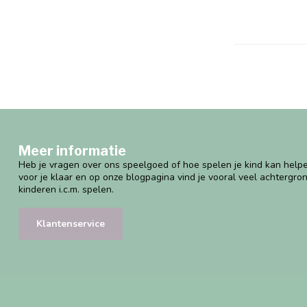
Meer informatie
Heb je vragen over ons speelgoed of hoe spelen je kind kan helpe
voor je klaar en op onze blogpagina vind je vooral veel achtergro
kinderen i.c.m. spelen.
Klantenservice