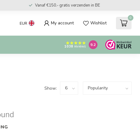
Vanaf €150.- gratis verzenden in BE
0
My account
Wishlist
EUR
9.2
1038
reviews
Show:
ound
ING