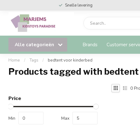
Snelle levering
Alle categorieën
Brands
Customer servi
Home
/
Tags
/
bedtent voor kinderbed
Products tagged with bedtent
0
Pro
Price
Min
Max