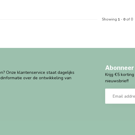
Showing
1
-
0
of 0
Abonneer 
n? Onze klantenservice staat dagelijks
Krijg €5 kortin
ndinformatie over de ontwikkeling van
nieuwsbrief!