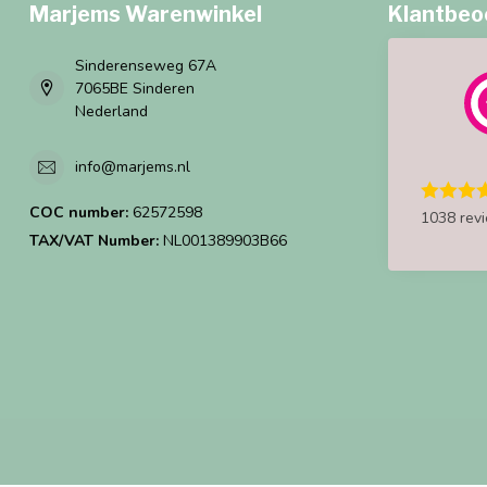
Marjems Warenwinkel
Klantbeo
Sinderenseweg 67A
7065BE Sinderen
Nederland
info@marjems.nl
COC number:
62572598
1038 rev
TAX/VAT Number:
NL001389903B66