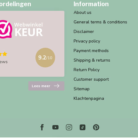
ordelingen
Information
About us
General terms & conditions
Disclaimer
Privacy policy
Payment methods
9.2
/10
Shipping & returns
iews
Return Policy
Customer support
Lees meer
Sitemap
Klachtenpagina