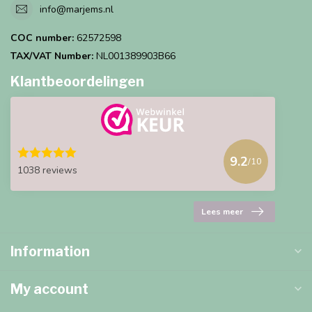
info@marjems.nl
COC number:
62572598
TAX/VAT Number:
NL001389903B66
Klantbeoordelingen
9.2
/10
1038 reviews
Lees meer
Information
My account