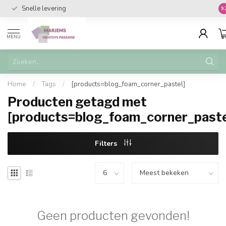
Snelle levering
Va
9.
MENU
Home
/
Tags
/
[products=blog_foam_corner_pastel]
Producten getagd met
[products=blog_foam_corner_paste
Filters
Geen producten gevonden!