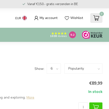
Vanaf €150.- gratis verzenden in BE
0
My account
Wishlist
EUR
9.2
1038
reviews
Show:
€89,99
In stock
ing and exploring.
More