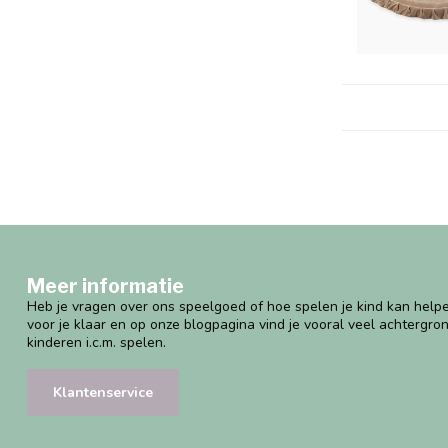
Meer informatie
Heb je vragen over ons speelgoed of hoe spelen je kind kan helpe
voor je klaar en op onze blogpagina vind je vooral veel achtergro
kinderen i.c.m. spelen.
Klantenservice