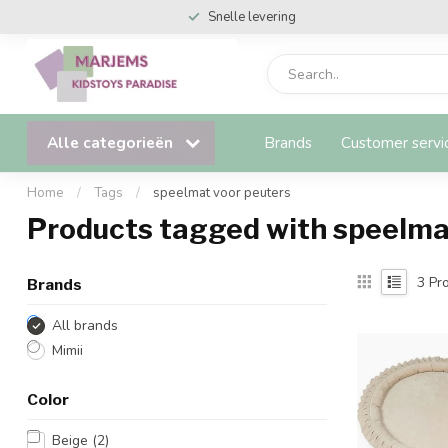
Snelle levering
Alle categorieën
Brands
Customer servi
Home
/
Tags
/
speelmat voor peuters
Products tagged with speelma
3
Pro
Brands
All brands
Mimii
Color
Beige
(2)