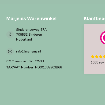
Marjems Warenwinkel
Klantbeo
Sinderenseweg 67A
7065BE Sinderen
Nederland
info@marjems.nl
COC number:
62572598
1038 rev
TAX/VAT Number:
NL001389903B66