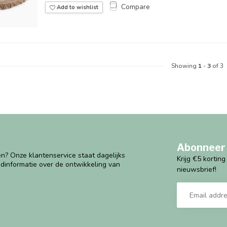
Compare
Add to wishlist
Showing
1
-
3
of 3
Abonneer 
n? Onze klantenservice staat dagelijks
Krijg €5 kortin
ndinformatie over de ontwikkeling van
nieuwsbrief!