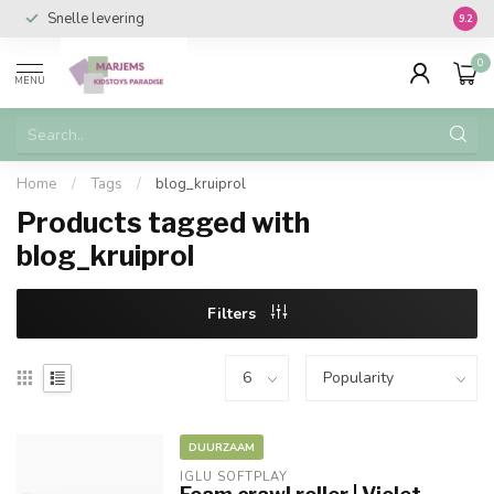
Snelle levering
Vanaf 
9.2
0
MENU
Home
/
Tags
/
blog_kruiprol
Products tagged with
blog_kruiprol
Filters
DUURZAAM
IGLU SOFTPLAY