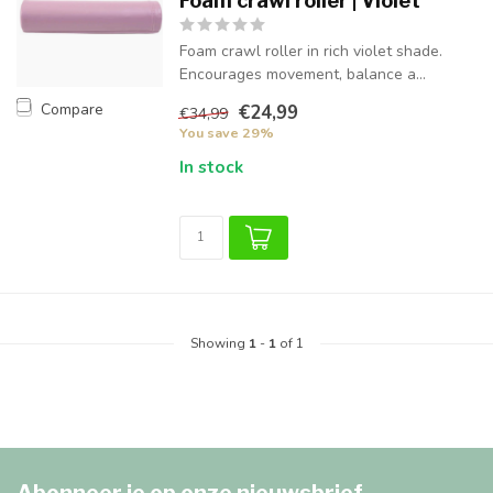
Foam crawl roller | Violet
Foam crawl roller in rich violet shade.
Encourages movement, balance a...
Compare
€24,99
€34,99
You save 29%
In stock
Showing
1
-
1
of 1