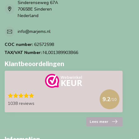
Sinderenseweg 67A
7065BE Sinderen
Nederland
info@marjems.nl
COC number:
62572598
TAX/VAT Number:
NL001389903B66
Klantbeoordelingen
9.2
/10
1038 reviews
Lees meer